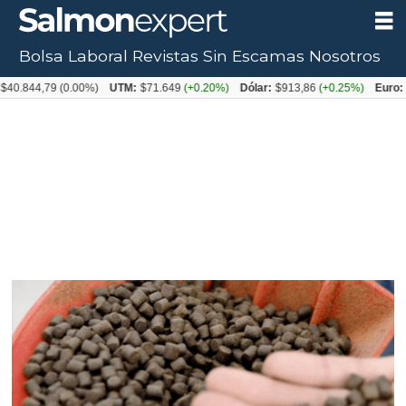
Bolsa Laboral
Revistas
Sin Escamas
Nosotros
4,79
(0.00%)
UTM:
$71.649
(+0.20%)
Dólar:
$913,86
(+0.25%)
Euro:
$1053