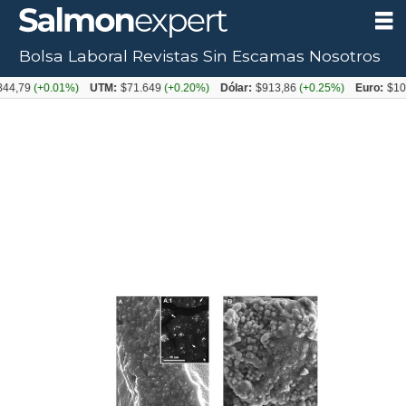
Bolsa Laboral
Revistas
Sin Escamas
Nosotros
Tag:
4,79
(+0.01%)
UTM:
$71.649
(+0.20%)
Dólar:
$913,86
(+0.25%)
Euro:
$105
antibacterianos