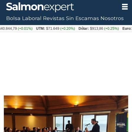
Bolsa Laboral
Revistas
Sin Escamas
Nosotros
Tag:
44,79
(+0.01%)
UTM:
$71.649
(+0.20%)
Dólar:
$913,86
(+0.25%)
Euro:
$10
comercio