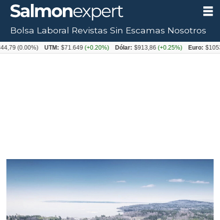
Bolsa Laboral
Revistas
Sin Escamas
Nosotros
Tag:
79
(0.00%)
UTM:
$71.649
(+0.20%)
Dólar:
$913,86
(+0.25%)
Euro:
$1053,08
eeuu