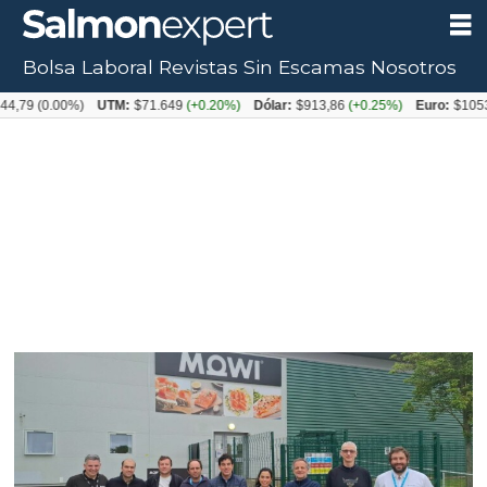
Bolsa Laboral
Revistas
Sin Escamas
Nosotros
Tag:
UTM:
$71.649
(+0.20%)
Dólar:
$913,86
(+0.25%)
Euro:
$1053,08
(-0.03%)
endeavor