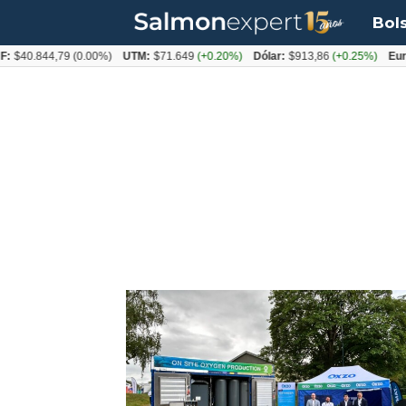
Bol
:
$40.844,79
(0.00%)
UTM:
$71.649
(+0.20%)
Dólar:
$913,86
(+0.25%)
Euro
Tag:
faldones