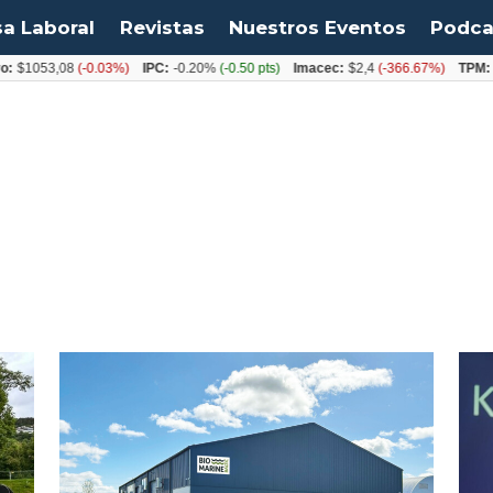
sa Laboral
Revistas
Nuestros Eventos
Podca
:
$1053,08
(-0.03%)
IPC:
-0.20%
(-0.50 pts)
Imacec:
$2,4
(-366.67%)
TPM:
4