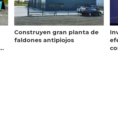
Construyen gran planta de
In
faldones antipiojos
ef
co