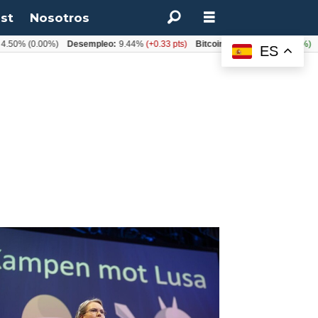
st
Nosotros
.50%
(0.00%)
Desempleo:
9.44%
(+0.33 pts)
Bitcoin:
$64.600,08
(+2.93%)
U
ES