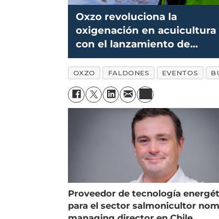
Oxzo revoluciona la
oxigenación en acuicultura
con el lanzamiento de
Oxymizer
OXZO
FALDONES
EVENTOS
B
Proveedor de tecnología energét
para el sector salmonicultor no
managing director en Chile