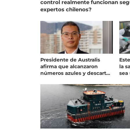
control realmente funcionan se
expertos chilenos?
Presidente de Australis
Este
afirma que alcanzaron
la s
números azules y descarta
sea 
vender la empresa
más