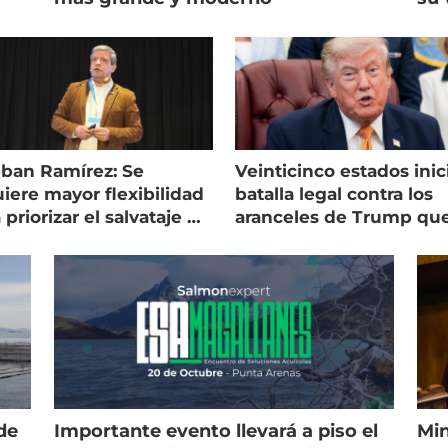
eban Ramírez: Se
Veinticinco estados inic
iere mayor flexibilidad
batalla legal contra los
 priorizar el salvataje de
aranceles de Trump qu
es
golpean al salmón
de
Importante evento llevará a piso el
Min