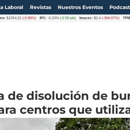
a Laboral
Revistas
Nuestros Eventos
Podcas
054,01
(-0.99%)
IPC:
-0.20%
(-0.50 pts)
Imacec:
$2,4
(-366.67%)
TPM:
4.50
 de disolución de bu
ara centros que utiliz