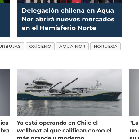
Delegación chilena en Aqua
Nor abrirá nuevos mercados
en el Hemisferio Norte
URBUJAS
OXÍGENO
AQUA NOR
NORUEGA
ica
Ya está operando en Chile el
"La
mbra
wellboat al que califican como el
un 
más grande y moderno
su 