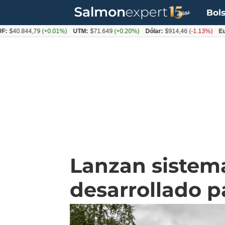
Bols
.844,79
(+0.01%)
UTM:
$71.649
(+0.20%)
Dólar:
$914,46
(-1.13%)
Euro:
$1
Lanzan sistema
desarrollado p