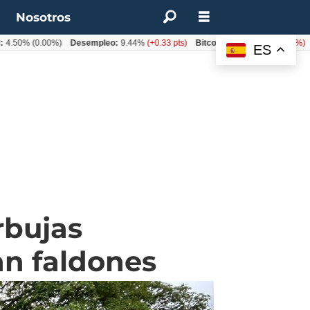
t
Nosotros
%
(0.00%)
Desempleo:
9.44%
(+0.33 pts)
Bitcoin:
$62.760,11
(-1.74%)
UF:
$
ES
rbujas
an faldones