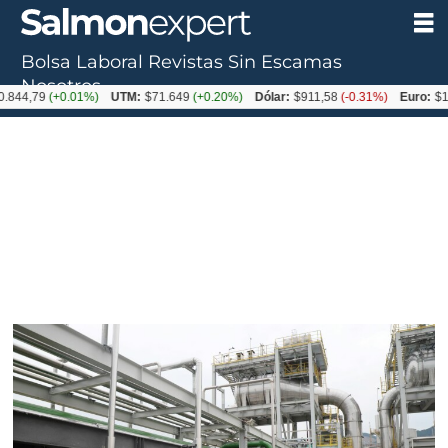
Bolsa Laboral
Revistas
Sin Escamas
Tag:
Nosotros
844,79
(+0.01%)
UTM:
$71.649
(+0.20%)
Dólar:
$911,58
(-0.31%)
Euro:
$105
ingrediente