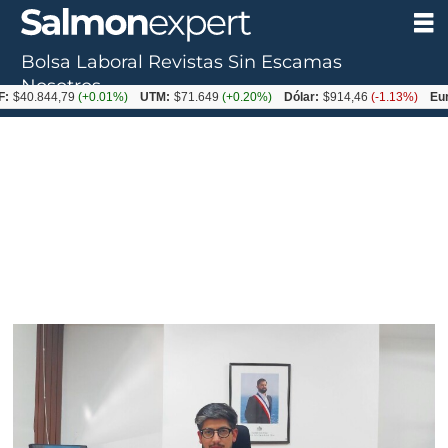
Bolsa Laboral
Revistas
Sin Escamas
Tag:
Nosotros
$40.844,79
(+0.01%)
UTM:
$71.649
(+0.20%)
Dólar:
$914,46
(-1.13%)
Euro
jornada
laboral