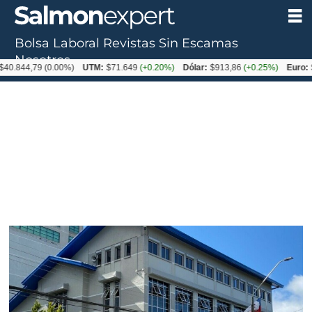
Bolsa Laboral
Revistas
Sin Escamas
Tag:
Nosotros
40.844,79
(0.00%)
UTM:
$71.649
(+0.20%)
Dólar:
$913,86
(+0.25%)
Euro:
$
justicia