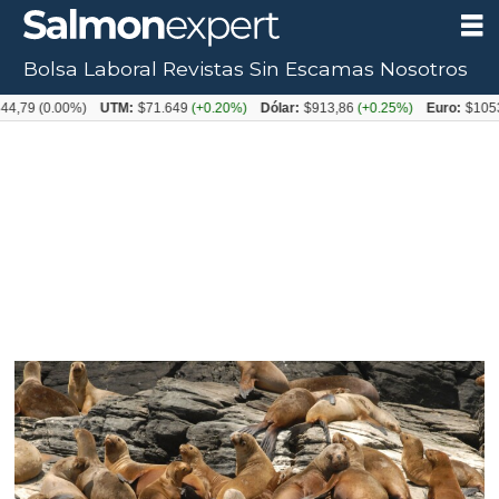
Bolsa Laboral
Revistas
Sin Escamas
Nosotros
Tag:
.00%)
UTM:
$71.649
(+0.20%)
Dólar:
$913,86
(+0.25%)
Euro:
$1053,08
(-0.
lobos
marinos