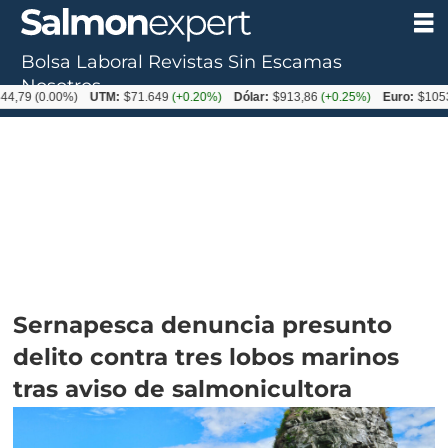
Bolsa Laboral
Revistas
Sin Escamas
Nosotros
.00%)
UTM:
$71.649
(+0.20%)
Dólar:
$913,86
(+0.25%)
Euro:
$1053,08
(-0.
Sernapesca denuncia presunto
delito contra tres lobos marinos
tras aviso de salmonicultora