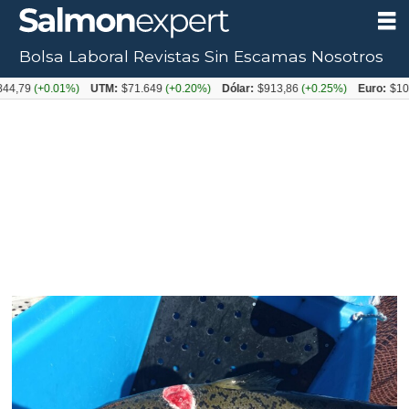
Bolsa Laboral
Revistas
Sin Escamas
Nosotros
Tag:
4,79
(+0.01%)
UTM:
$71.649
(+0.20%)
Dólar:
$913,86
(+0.25%)
Euro:
$105
pisciricketssia