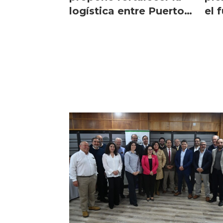
logística entre Puerto
el 
Montt y los puertos del
chi
Biobío