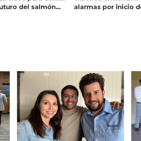
futuro del salmón
alarmas por inicio d
leno
una de las mayores
huelgas en EE.UU.