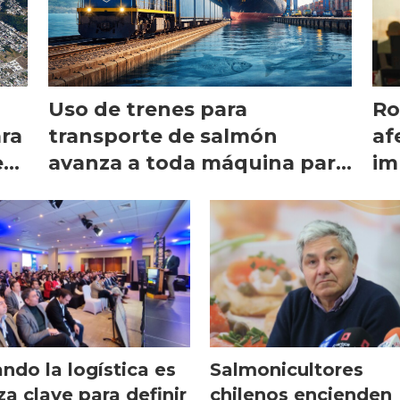
Uso de trenes para
Ro
ara
transporte de salmón
af
s:
avanza a toda máquina para
im
convertirse en servicio
sa
regular
ndo la logística es
Salmonicultores
za clave para definir
chilenos encienden