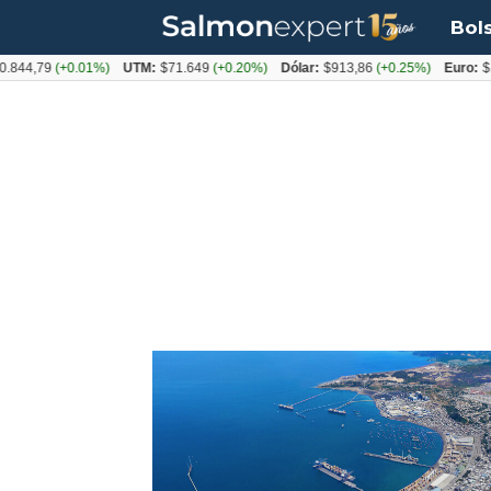
Bol
44,79
(+0.01%)
UTM:
$71.649
(+0.20%)
Dólar:
$913,86
(+0.25%)
Euro:
$105
Tag:
puertos