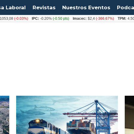
sa Laboral
Revistas
Nuestros Eventos
Podca
3,08
(-0.03%)
IPC:
-0.20%
(-0.50 pts)
Imacec:
$2,4
(-366.67%)
TPM:
4.50%
(