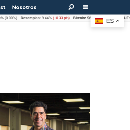
st
Nosotros
0.00%)
Desempleo:
9.44%
(+0.33 pts)
Bitcoin:
$64.600,08
(+2.93%)
UF:
$4
ES