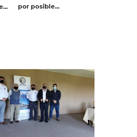
por posible
e
paralización de puertos
en Estados Unidos