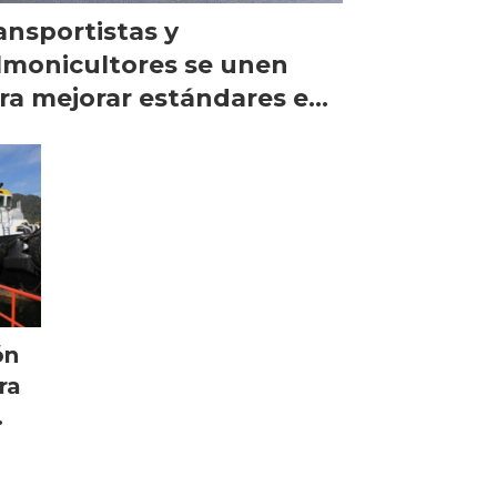
ansportistas y
lmonicultores se unen
ra mejorar estándares en
ertos
ón
ra