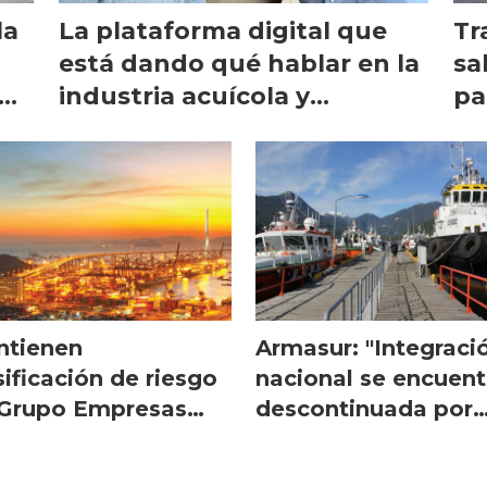
la
La plataforma digital que
Tr
está dando qué hablar en la
sa
industria acuícola y
pa
marítima
pu
ntienen
Armasur: "Integraci
sificación de riesgo
nacional se encuent
 Grupo Empresas
descontinuada por
ieras
Paro Portuario"