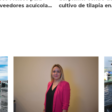
veedores acuícolas
cultivo de tilapia en
lenos
América Latina