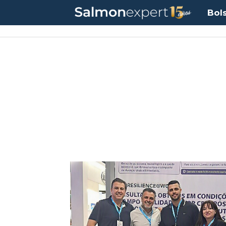
Bol
Tag:
tilapia