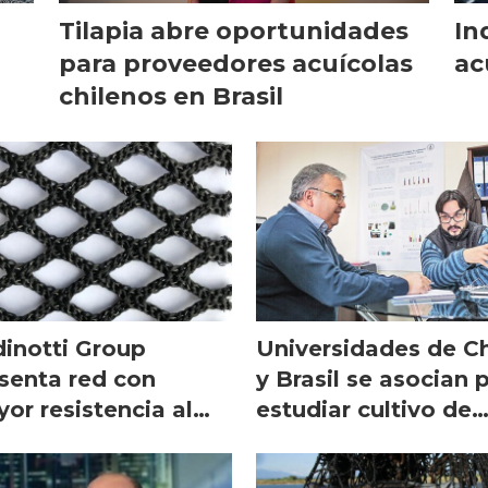
Tilapia abre oportunidades
In
para proveedores acuícolas
ac
chilenos en Brasil
inotti Group
Universidades de Ch
senta red con
y Brasil se asocian 
or resistencia al
estudiar cultivo de
te
salmón y tilapia