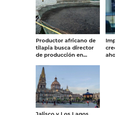
Productor africano de
Imp
tilapia busca director
cre
de producción en
aho
industria del salmón
sa
Jalisco y Los Lagos