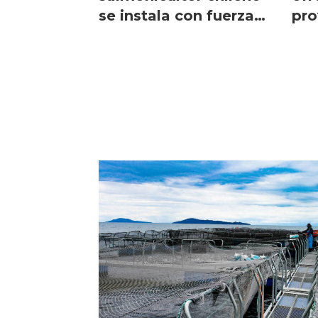
se instala con fuerza
pro
en Brasil y formará
chi
equipo