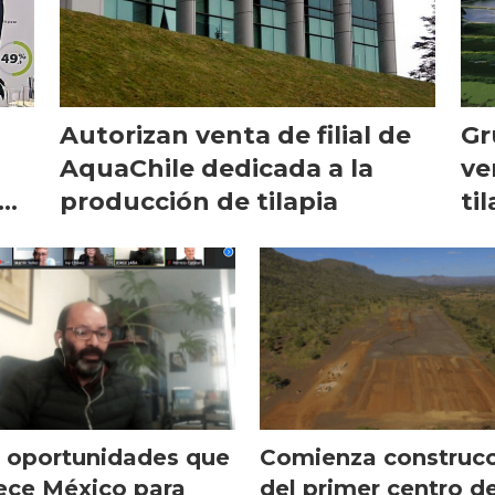
Autorizan venta de filial de
Gr
AquaChile dedicada a la
ve
producción de tilapia
ti
 oportunidades que
Comienza construc
ece México para
del primer centro d