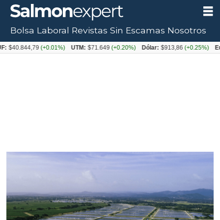
Bolsa Laboral
Revistas
Sin Escamas
Nosotros
.844,79
(+0.01%)
UTM:
$71.649
(+0.20%)
Dólar:
$913,86
(+0.25%)
Euro:
$1