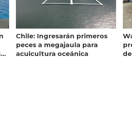
n
Chile: Ingresarán primeros
Wa
peces a megajaula para
pr
50
acuicultura oceánica
de