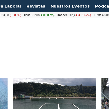
sa Laboral
Revistas
Nuestros Eventos
Podca
53,08
(-0.03%)
IPC:
-0.20%
(-0.50 pts)
Imacec:
$2,4
(-366.67%)
TPM:
4.50%