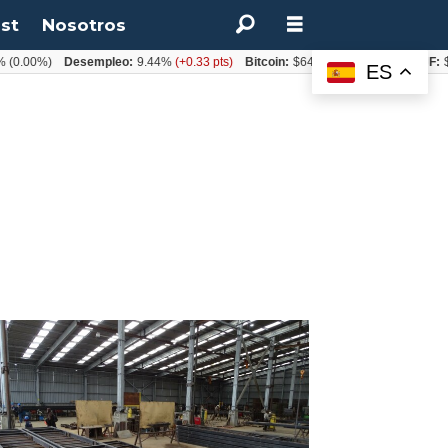
st
Nosotros
(0.00%)
Desempleo:
9.44%
(+0.33 pts)
Bitcoin:
$64.600,08
(+2.93%)
UF:
$4
ES