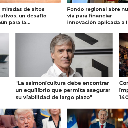
 miradas de altos
Fondo regional abre n
utivos, un desafío
vía para financiar
ún para la
innovación aplicada a l
monicultura chilena
salmonicultura
"La salmonicultura debe encontrar
Con
l
un equilibrio que permita asegurar
imp
su viabilidad de largo plazo”
140