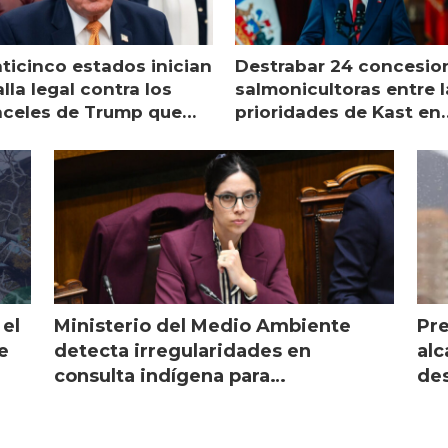
nticinco estados inician
Destrabar 24 concesio
lla legal contra los
salmonicultoras entre l
nceles de Trump que
prioridades de Kast en
pean al salmón
Magallanes
 el
Ministerio del Medio Ambiente
Pre
e
detecta irregularidades en
alc
consulta indígena para
des
implementar SBAP