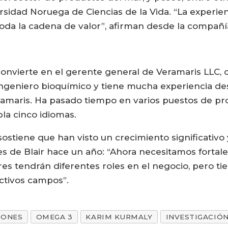
rsidad Noruega de Ciencias de la Vida. “La experie
oda la cadena de valor”, afirman desde la compañí
nvierte en el gerente general de Veramaris LLC, c
 ingeniero bioquímico y tiene mucha experiencia d
amaris. Ha pasado tiempo en varios puestos de pr
bla cinco idiomas.
sostiene que han visto un crecimiento significativ
es de Blair hace un año: “Ahora necesitamos forta
res tendrán diferentes roles en el negocio, pero 
ctivos campos”.
MONES
OMEGA 3
KARIM KURMALY
INVESTIGACIÓ