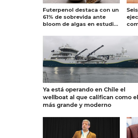
Futerpenol destaca con un
Seis
61% de sobrevida ante
ejec
bloom de algas en estudio
com
de campo
sal
Ya está operando en Chile el
wellboat al que califican como e
más grande y moderno