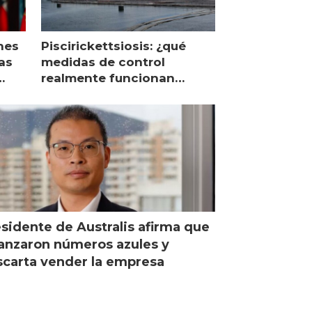
nes
Piscirickettsiosis: ¿qué
as
medidas de control
realmente funcionan
según expertos chilenos?
sidente de Australis afirma que
anzaron números azules y
carta vender la empresa