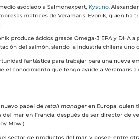
 medio asociado a Salmonexpert,
Kyst.no
, Alexande
empresas matrices de Veramaris, Evonik, quien ha t
.
nik produce ácidos grasos Omega-3 EPA y DHA a pa
ación del salmón, siendo la industria chilena uno d
rtunidad fantástica para trabajar para una nueva 
ue el conocimiento que tengo ayude a Veramaris a 
l nuevo papel de
retail manager
en Europa, quien t
s del mar en Francia, después de ser director de v
oy Mowi).
el sector de productos del mar, y posee, entre otr