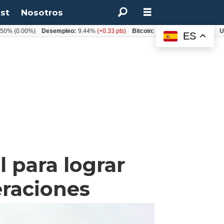
st
Nosotros
(0.00%)
Desempleo:
9.44%
(+0.33 pts)
Bitcoin:
$64.600,08
(+2.93%)
UF:
$4
ES
l para lograr
eraciones