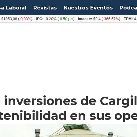
sa Laboral
Revistas
Nuestros Eventos
Podca
53,08
(-0.03%)
IPC:
-0.20%
(-0.50 pts)
Imacec:
$2,4
(-366.67%)
TPM:
4.50%
 inversiones de Cargil
enibilidad en sus op