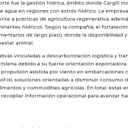
orte fue la gestión hídrica, ámbito donde Cargill i
s de agua en regiones con estrés hídrico. La empres
nte a prácticas de agricultura regenerativa, adem
nantes hídricos. Según la compañía, el fortalecimie
mentarios de largo plazo, donde la disponibilidad y
nestar animal.
tivas vinculadas a descarbonización logística y tr
 chilena debido a su fuerte orientación exportadora
propulsión asistida por viento en embarcaciones c
toFoil, soluciones orientadas a disminuir consumo
alimentos y commodities agrícolas. En total, esta
o recopilar información operacional para avanzar h