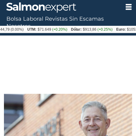
Bolsa Laboral
Revistas
Sin Escamas
Nosotros
0.00%)
UTM:
$71.649
(+0.20%)
Dólar:
$913,86
(+0.25%)
Euro:
$1053,08
(-0