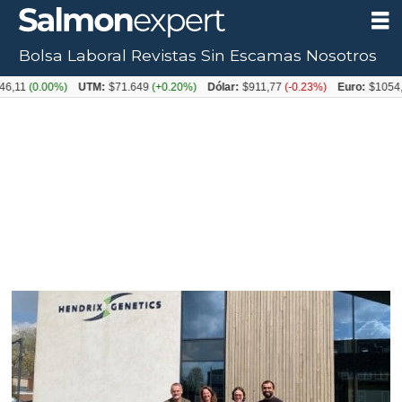
Bolsa Laboral
Revistas
Sin Escamas
Nosotros
Tag:
UTM:
$71.649
(+0.20%)
Dólar:
$911,77
(-0.23%)
Euro:
$1054,31
(+0.12%)
hendrix
genetics