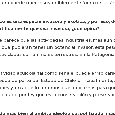
ltura puede operar sosteniblemente fuera de las á
o es una especie invasora y exótica, y por eso, d
entíficamente que sea invasora, ¿qué opina?
Me parece que las actividades industriales, más aún
 que pudieran tener un potencial invasor, está pesq
ividades con animales terrestres. En la Patagonia
.
ividad acuícola, tal como señalé, puede erradicar
euda de parte del Estado de Chile principalmente, a
iones y, en aquello tenemos que abocarnos para que
ndatado por ley que es la conservación y preservac
do más bien al ámbito ideológico, politizado, más