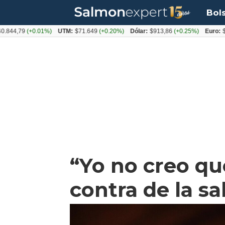
Bol
,79
(+0.01%)
UTM:
$71.649
(+0.20%)
Dólar:
$913,86
(+0.25%)
Euro:
$1053
“Yo no creo qu
contra de la s