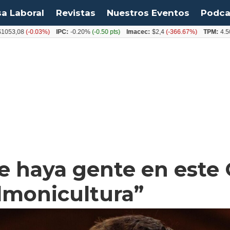
sa Laboral
Revistas
Nuestros Eventos
Podca
,08
(-0.03%)
IPC:
-0.20%
(-0.50 pts)
Imacec:
$2,4
(-366.67%)
TPM:
4.50%
(0
e haya gente en este
almonicultura”