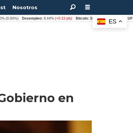
st
Nosotros
.00%)
Desempleo:
9.44%
(+0.33 pts)
Bitcoin:
$64.600,08
(+2.93%)
UF:
$40.
ES
 Gobierno en