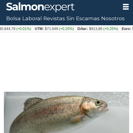
Bolsa Laboral
Revistas
Sin Escamas
Nosotros
79
(+0.01%)
UTM:
$71.649
(+0.20%)
Dólar:
$913,86
(+0.25%)
Euro:
$1053,0