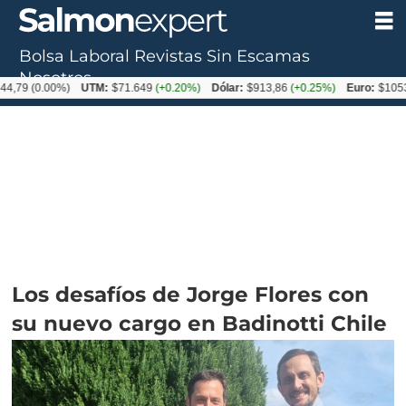
Bolsa Laboral
Revistas
Sin Escamas
Nosotros
0.00%)
UTM:
$71.649
(+0.20%)
Dólar:
$913,86
(+0.25%)
Euro:
$1053,08
(-0
Los desafíos de Jorge Flores con
su nuevo cargo en Badinotti Chile