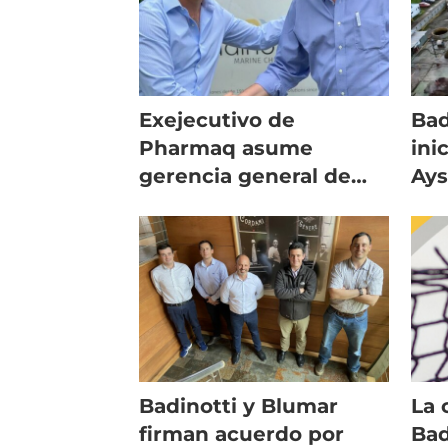
Exejecutivo de
Bad
Pharmaq asume
ini
gerencia general de
Ays
Badinotti Chile
imp
cer
Badinotti y Blumar
La
firman acuerdo por
Bad