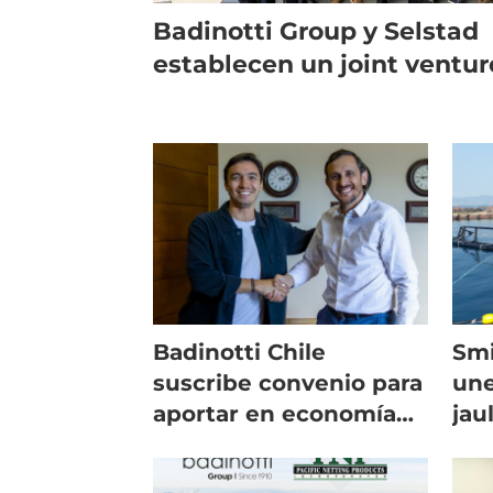
Badinotti Group y Selstad
establecen un joint ventur
Badinotti Chile
Smi
suscribe convenio para
une
aportar en economía
jau
circular
sol
ali