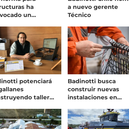
ructuras ha
a nuevo gerente
vocado un
Técnico
remoto en la
ustria del salmón”
inotti potenciará
Badinotti busca
allanes
construir nuevas
struyendo taller
instalaciones en
a mantención de
Magallanes
es