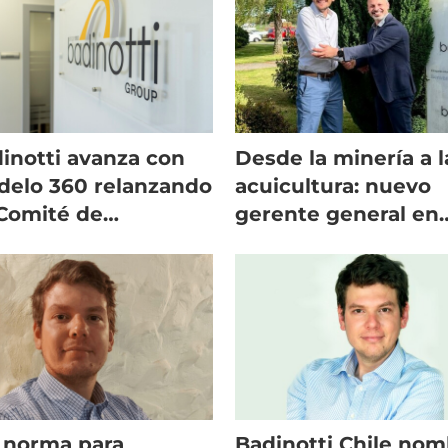
inotti avanza con
Desde la minería a l
elo 360 relanzando
acuicultura: nuevo
Comité de
gerente general en
arrollo de
Badinotti Chile
ductos
 norma para
Badinotti Chile nom