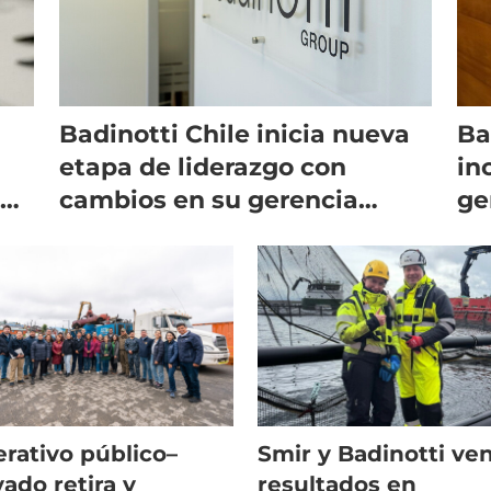
Badinotti Chile inicia nueva
Ba
etapa de liderazgo con
in
o
cambios en su gerencia
ge
general
rativo público–
Smir y Badinotti ve
vado retira y
resultados en