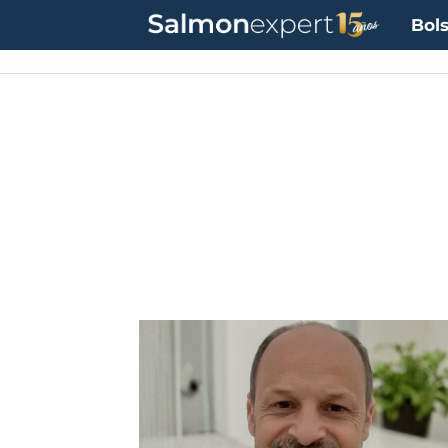
Bols
Tag:
badinotti