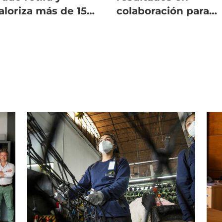
aloriza más de 15
colaboración para
eladas de chatarra
salmones en aguas
Guaitecas
profundas