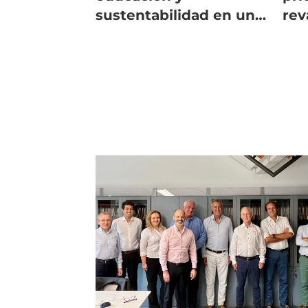
sustentabilidad en un
rev
vaso con agua
ton
en 