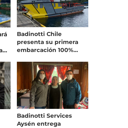
Badinotti Chile
ará
presenta su primera
embarcación 100%
a
diseñada para sus
operaciones
Badinotti Services
Aysén entrega