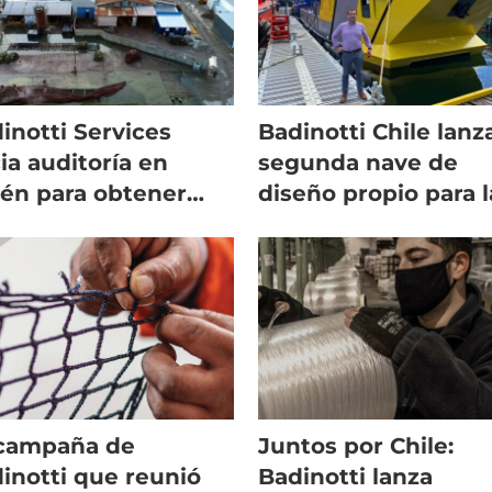
inotti Services
Badinotti Chile lanz
cia auditoría en
segunda nave de
én para obtener
diseño propio para l
ortantes
salmonicultura
tificaciones
 campaña de
Juntos por Chile:
inotti que reunió
Badinotti lanza