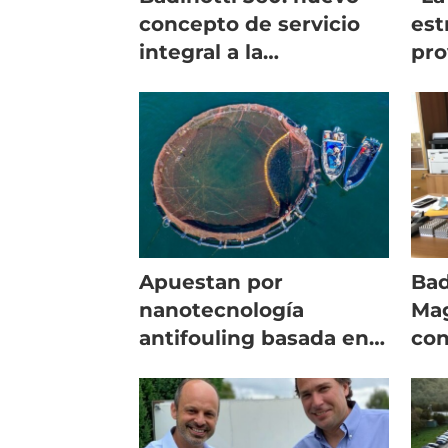
concepto de servicio
est
integral a la
pro
salmonicultura
ter
nacional
ind
Apuestan por
Bad
nanotecnología
Mag
antifouling basada en
con
cobre para mejorar
par
redes acuícolas
red