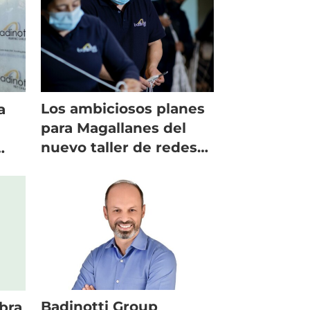
Los ambiciosos planes
a
para Magallanes del
nuevo taller de redes
salmonicultoras
Badinotti Group
bra