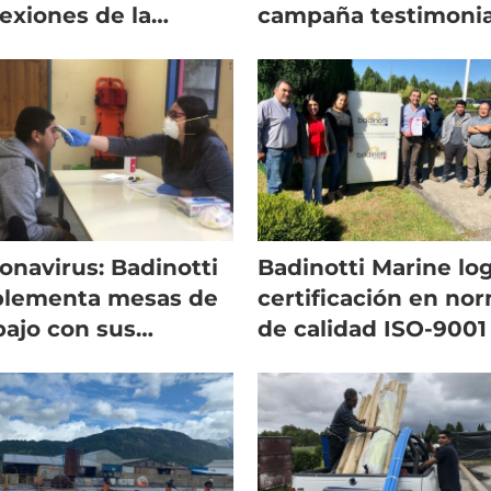
lexiones de la
campaña testimonia
ustria acuícola
ante covid-19
onavirus: Badinotti
Badinotti Marine lo
plementa mesas de
certificación en no
bajo con sus
de calidad ISO-9001
aboradores