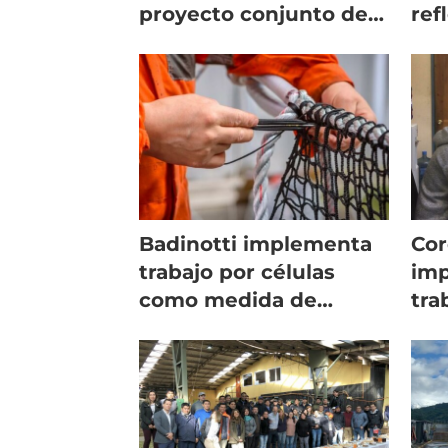
proyecto conjunto de
ref
redes piramidales
ind
Badinotti implementa
Cor
trabajo por células
im
como medida de
tra
prevención
col