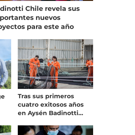
dinotti Chile revela sus
portantes nuevos
oyectos para este año
Tras sus primeros
ge
cuatro exitosos años
o
en Aysén Badinotti
proyecta más
crecimiento