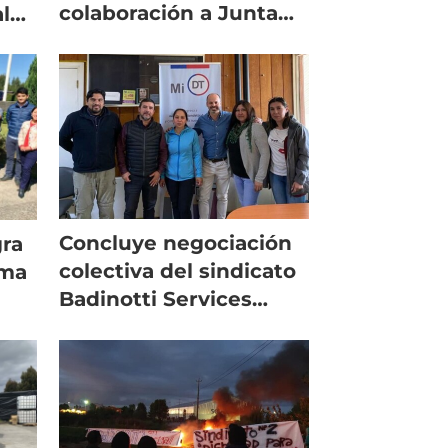
colaboración a Junta
l
de Vecinos
Concluye negociación
gra
colectiva del sindicato
rma
Badinotti Services
Aysén