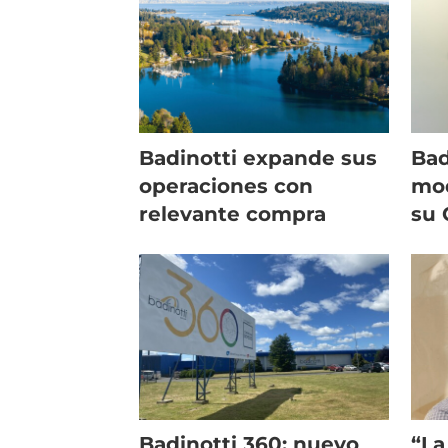
Badinotti expande sus
Bad
operaciones con
mod
relevante compra
su 
Des
Pro
Badinotti 360: nuevo
“La