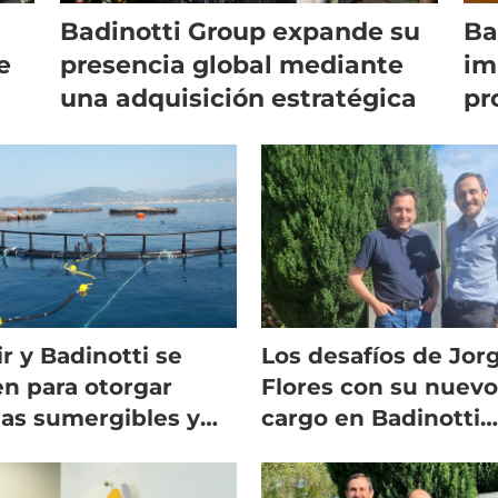
Badinotti Group expande su
Ba
e
presencia global mediante
im
una adquisición estratégica
pr
r y Badinotti se
Los desafíos de Jor
n para otorgar
Flores con su nuev
las sumergibles y
cargo en Badinotti
uciones de
Chile
mentación