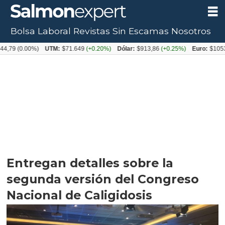
Bolsa Laboral
Revistas
Sin Escamas
Nosotros
0.00%)
UTM:
$71.649
(+0.20%)
Dólar:
$913,86
(+0.25%)
Euro:
$1053,08
(-0
Entregan detalles sobre la
segunda versión del Congreso
Nacional de Caligidosis