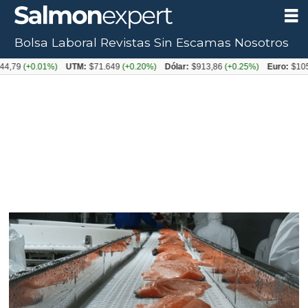
Bolsa Laboral
Revistas
Sin Escamas
Nosotros
0.01%)
UTM:
$71.649
(+0.20%)
Dólar:
$913,86
(+0.25%)
Euro:
$1053,08
(-0