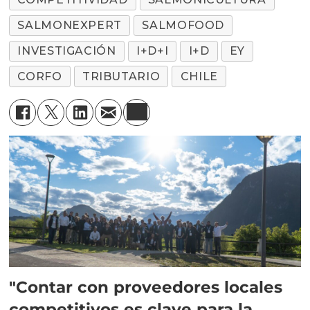
SALMONEXPERT
SALMOFOOD
INVESTIGACIÓN
I+D+I
I+D
EY
CORFO
TRIBUTARIO
CHILE
"Contar con proveedores locales
competitivos es clave para la