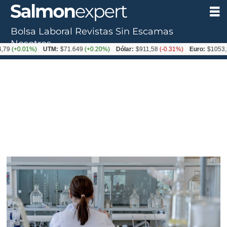
Bolsa Laboral
Revistas
Sin Escamas
Nosotros
.01%)
UTM:
$71.649
(+0.20%)
Dólar:
$911,58
(-0.31%)
Euro:
$1053,36
(-0.