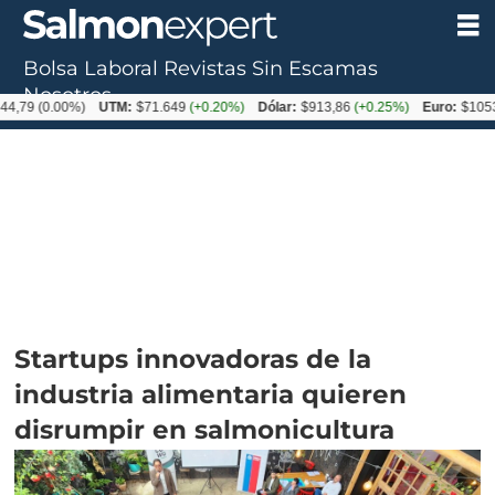
Bolsa Laboral
Revistas
Sin Escamas
Nosotros
.00%)
UTM:
$71.649
(+0.20%)
Dólar:
$913,86
(+0.25%)
Euro:
$1053,08
(-0.
Startups innovadoras de la
industria alimentaria quieren
disrumpir en salmonicultura