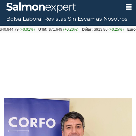
Bolsa Laboral
Revistas
Sin Escamas
Nosotros
Tag:
44,79
(+0.01%)
UTM:
$71.649
(+0.20%)
Dólar:
$913,86
(+0.25%)
Euro:
$105
corfo
los
lagos