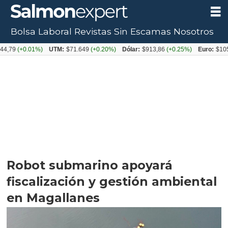
Bolsa Laboral
Revistas
Sin Escamas
Nosotros
+0.01%)
UTM:
$71.649
(+0.20%)
Dólar:
$913,86
(+0.25%)
Euro:
$1053,08
(-
Robot submarino apoyará
fiscalización y gestión ambiental
en Magallanes