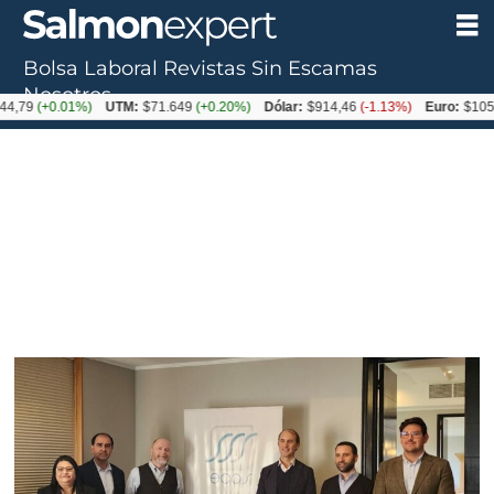
Bolsa Laboral
Revistas
Sin Escamas
Tag:
Nosotros
)
UTM:
$71.649
(+0.20%)
Dólar:
$914,46
(-1.13%)
Euro:
$1054,01
(-0.99%)
fiscalización