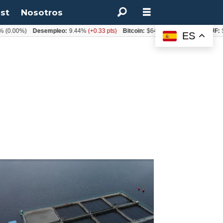
st
Nosotros
.00%)
Desempleo:
9.44%
(+0.33 pts)
Bitcoin:
$64.600,08
(+2.93%)
UF:
$40.
ES