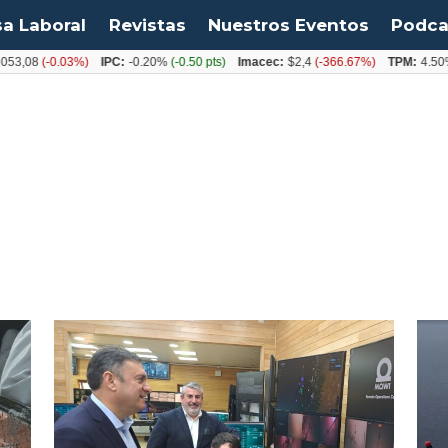
sa Laboral
Revistas
Nuestros Eventos
Podca
,08
(-0.03%)
IPC:
-0.20%
(-0.50 pts)
Imacec:
$2,4
(-366.67%)
TPM:
4.50%
(0