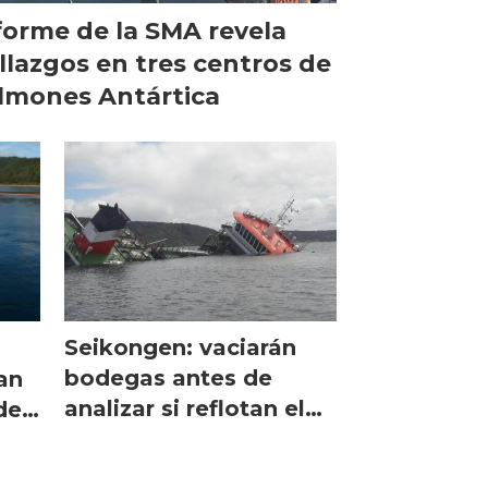
forme de la SMA revela
llazgos en tres centros de
lmones Antártica
Seikongen: vaciarán
bodegas antes de
tan
analizar si reflotan el
de
barco