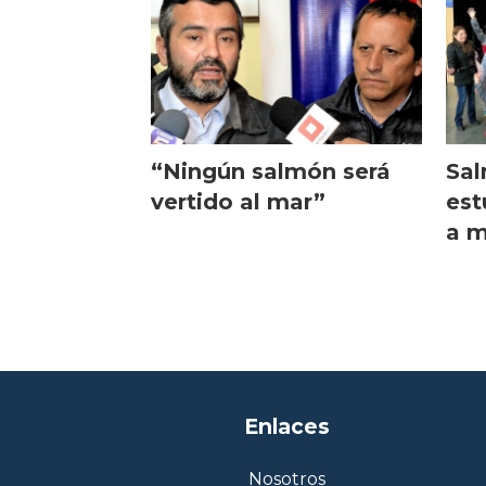
“Ningún salmón será
Sal
vertido al mar”
est
a m
Enlaces
Nosotros