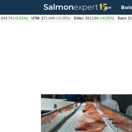
Bol
,79
(+0.01%)
UTM:
$71.649
(+0.20%)
Dólar:
$913,86
(+0.25%)
Euro:
$1053
Tag:
chonchi