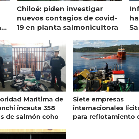
Chiloé: piden investigar
In
nuevos contagios de covid-
ha
nes
19 en planta salmonicultora
Sa
oridad Marítima de
Siete empresas
nchi incauta 358
internacionales lici
os de salmón coho
para reflotamiento 
wellboat Seikongen