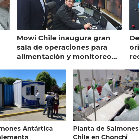
Mowi Chile inaugura gran
De
sala de operaciones para
or
alimentación y monitoreo
re
remoto
mones Antártica
Planta de Salmones
plementa
Chile en Chonchi