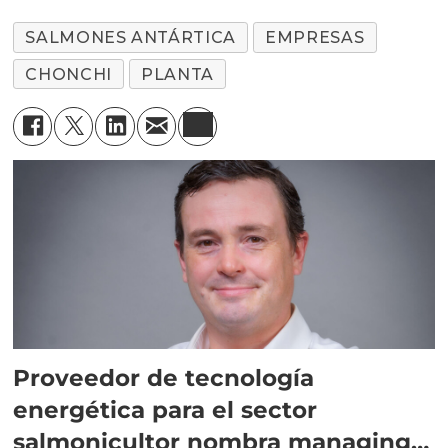
ligada a Salmones
SALMONES ANTÁRTICA
EMPRESAS
Antártica
CHONCHI
PLANTA
Proveedor de tecnología
energética para el sector
salmonicultor nombra managing