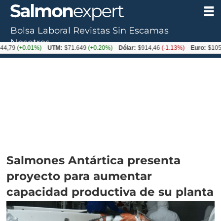
Bolsa Laboral
Revistas
Sin Escamas
Nosotros
+0.01%)
UTM:
$71.649
(+0.20%)
Dólar:
$914,46
(-1.13%)
Euro:
$1054,01
(-
Salmones Antártica presenta
proyecto para aumentar
capacidad productiva de su planta