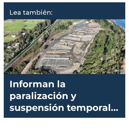
detalla sus planes
Lea también:
Informan la
paralización y
suspensión temporal
de RCA de piscicultura