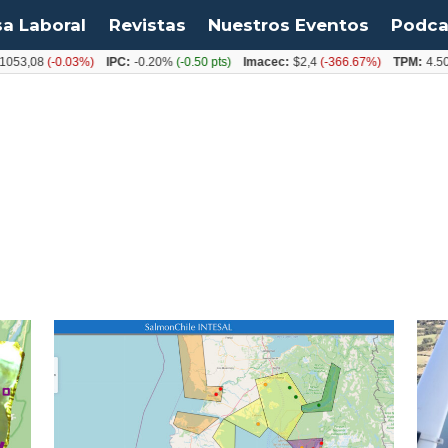
sa Laboral
Revistas
Nuestros Eventos
Podca
053,08
(-0.03%)
IPC:
-0.20%
(-0.50 pts)
Imacec:
$2,4
(-366.67%)
TPM:
4.50