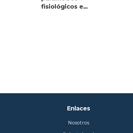
fisiológicos e
ictiotoxicidad de dos
microalgas
Enlaces
Nosotros