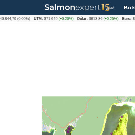
Bol
0.844,79
(0.00%)
UTM:
$71.649
(+0.20%)
Dólar:
$913,86
(+0.25%)
Euro:
$1
Tag:
heterosigma