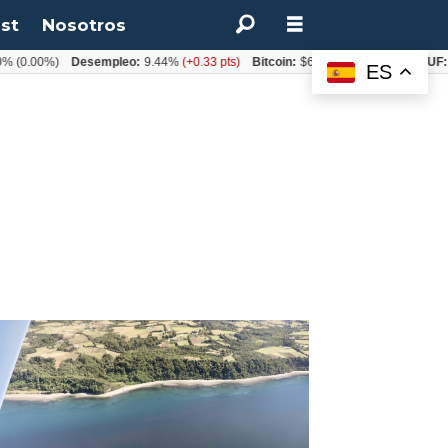
st
Nosotros
%
(0.00%)
Desempleo:
9.44%
(+0.33 pts)
Bitcoin:
$64.600,08
(+2.93%)
UF:
ES