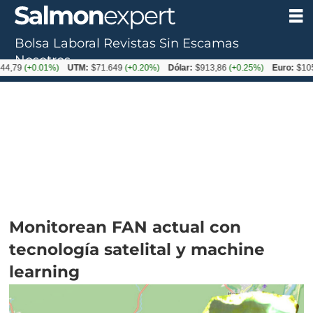
Bolsa Laboral
Revistas
Sin Escamas
Nosotros
+0.01%)
UTM:
$71.649
(+0.20%)
Dólar:
$913,86
(+0.25%)
Euro:
$1053,08
(-
Monitorean FAN actual con
tecnología satelital y machine
learning