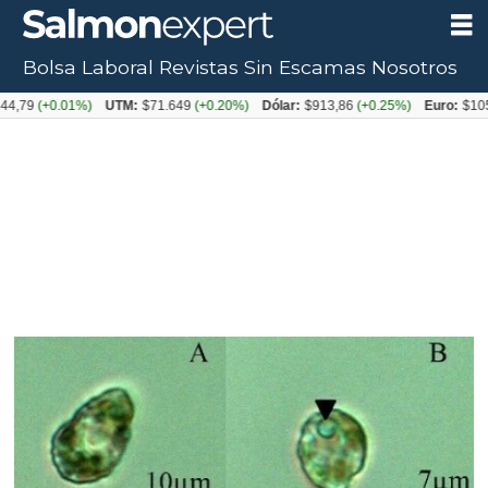
Bolsa Laboral
Revistas
Sin Escamas
Nosotros
0.01%)
UTM:
$71.649
(+0.20%)
Dólar:
$913,86
(+0.25%)
Euro:
$1053,08
(-0