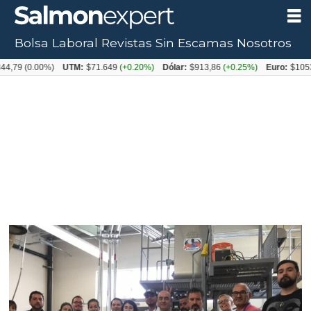
Bolsa Laboral
Revistas
Sin Escamas
Nosotros
Tag:
9
(0.00%)
UTM:
$71.649
(+0.20%)
Dólar:
$913,86
(+0.25%)
Euro:
$1053,08
magister