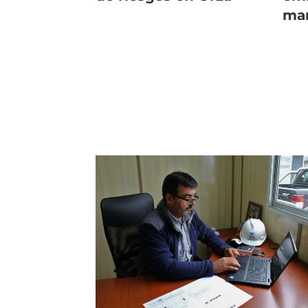
ma
bal