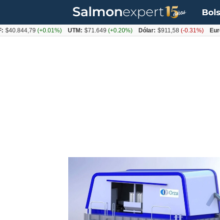
Bols
0.844,79
(+0.01%)
UTM:
$71.649
(+0.20%)
Dólar:
$911,58
(-0.31%)
Euro:
$1
Tag:
orza