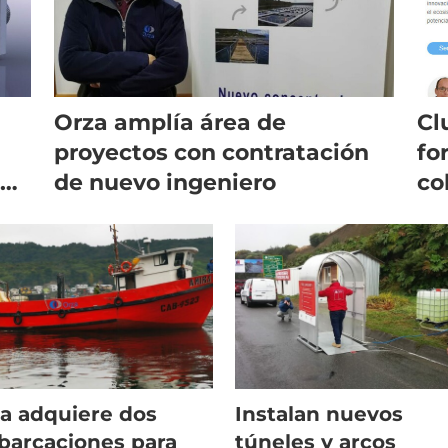
Orza amplía área de
Cl
proyectos con contratación
fo
ón
de nuevo ingeniero
co
a adquiere dos
Instalan nuevos
arcaciones para
túneles y arcos