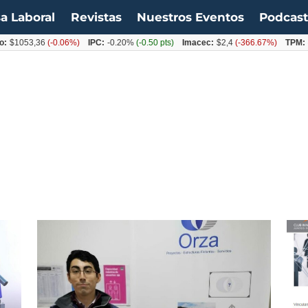
a Laboral
Revistas
Nuestros Eventos
Podcas
053,36
(-0.06%)
IPC:
-0.20%
(-0.50 pts)
Imacec:
$2,4
(-366.67%)
TPM:
4.5