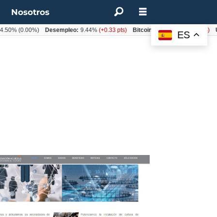
t
Nosotros
0%
(0.00%)
Desempleo:
9.44%
(+0.33 pts)
Bitcoin:
$62.760,11
(-1.74%)
UF:
ES