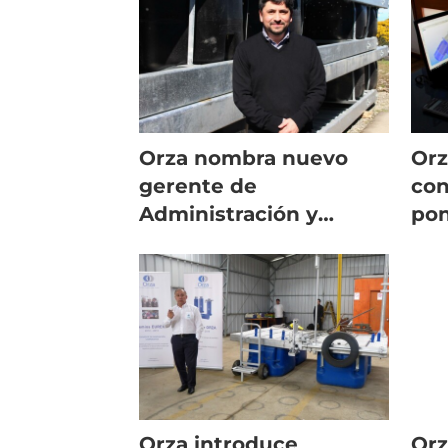
Orza nombra nuevo
Orz
gerente de
con
Administración y
pon
Finanzas
Orza introduce
Orz