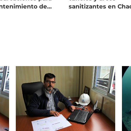
ntenimiento de
sanitizantes en Cha
sas-jaula