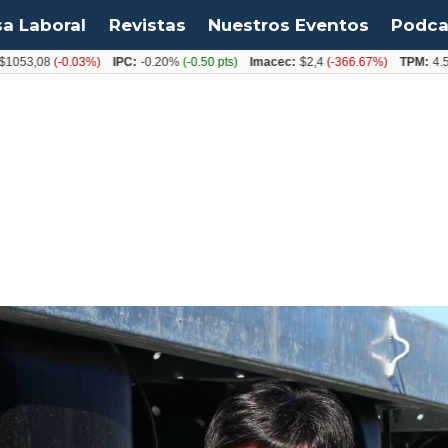
sa Laboral
Revistas
Nuestros Eventos
Podca
,08
(-0.03%)
IPC:
-0.20%
(-0.50 pts)
Imacec:
$2,4
(-366.67%)
TPM:
4.50%
(0