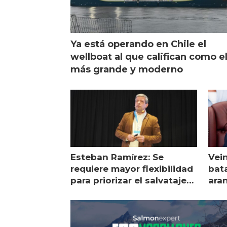
Ya está operando en Chile el
wellboat al que califican como e
más grande y moderno
Esteban Ramírez: Se
Vei
requiere mayor flexibilidad
bata
para priorizar el salvataje
ara
de peces
gol