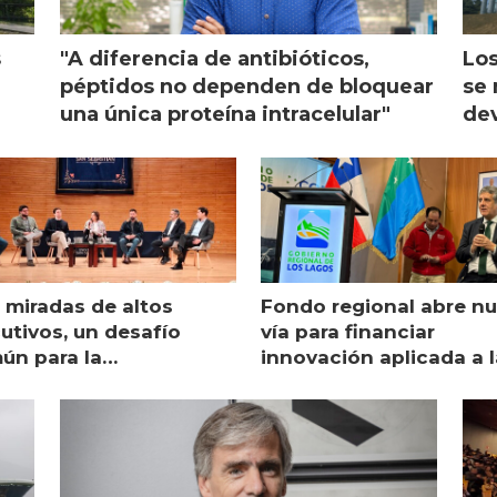
s
"A diferencia de antibióticos,
Los
péptidos no dependen de bloquear
se 
una única proteína intracelular"
dev
 miradas de altos
Fondo regional abre n
utivos, un desafío
vía para financiar
ún para la
innovación aplicada a l
monicultura chilena
salmonicultura