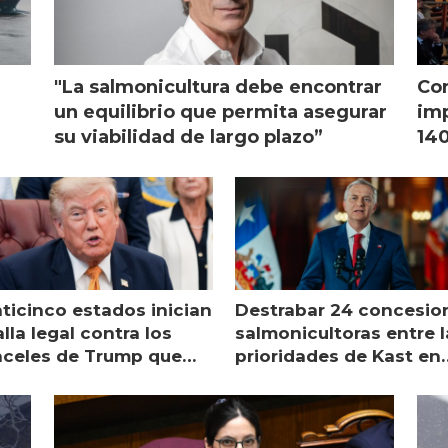
"La salmonicultura debe encontrar
Con
l
un equilibrio que permita asegurar
imp
su viabilidad de largo plazo”
140
nticinco estados inician
Destrabar 24 concesio
lla legal contra los
salmonicultoras entre l
nceles de Trump que
prioridades de Kast en
pean al salmón
Magallanes