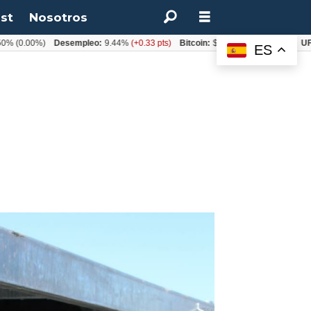
st
Nosotros
.00%)
Desempleo:
9.44%
(+0.33 pts)
Bitcoin:
$64.600,08
(+2.93%)
UF:
$40.
ES