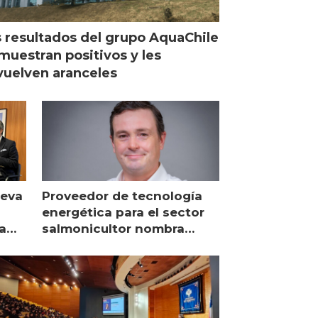
 resultados del grupo AquaChile
muestran positivos y les
uelven aranceles
ueva
Proveedor de tecnología
energética para el sector
a
salmonicultor nombra
managing director en Chile