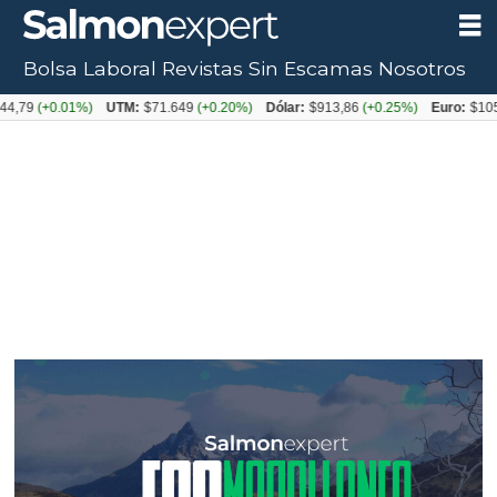
Bolsa Laboral
Revistas
Sin Escamas
Nosotros
Tag:
.01%)
UTM:
$71.649
(+0.20%)
Dólar:
$913,86
(+0.25%)
Euro:
$1053,08
(-0.
productores