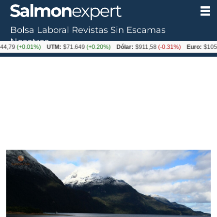
Bolsa Laboral
Revistas
Sin Escamas
Nosotros
+0.01%)
UTM:
$71.649
(+0.20%)
Dólar:
$911,58
(-0.31%)
Euro:
$1053,36
(-