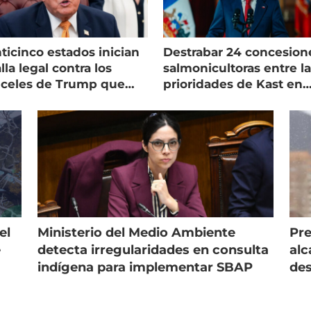
ticinco estados inician
Destrabar 24 concesion
lla legal contra los
salmonicultoras entre l
nceles de Trump que
prioridades de Kast en
pean al salmón
Magallanes
el
Ministerio del Medio Ambiente
Pre
e
detecta irregularidades en consulta
alc
indígena para implementar SBAP
des