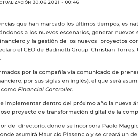
30.06.2021 - 00:46
ACTUALIZACIÓN
ncias que han marcado los últimos tiempos, es nat
aptándonos a los nuevos escenarios, generar nuevos
l financiero y la gestión de los nuevos proyectos c
eclaró el CEO de Badinotti Group, Christian Torres,
.
formados por la compañía vía comunicado de prensa,
nanciero, por sus siglas en inglés), el que será asu
ma como
Financial Controller
.
de implementar dentro del próximo año la nueva ár
ioso proyecto de transformación digital de la comp
r del directorio, donde se incorpora Paolo Maggioni
 donde asumirá Mauricio Plasencio y se creará un d