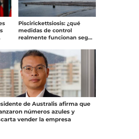
es
Piscirickettsiosis: ¿qué
as
medidas de control
realmente funcionan según
expertos chilenos?
sidente de Australis afirma que
anzaron números azules y
carta vender la empresa