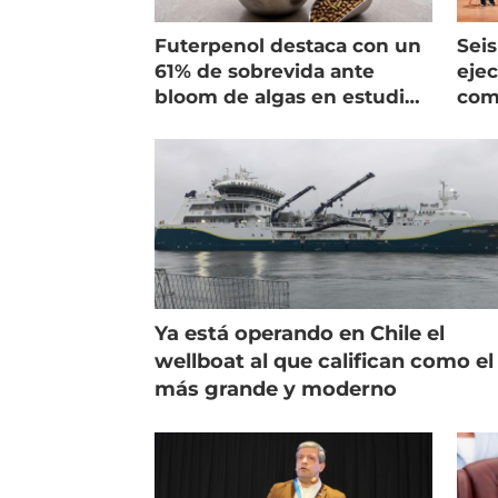
Futerpenol destaca con un
Seis
61% de sobrevida ante
ejec
bloom de algas en estudio
com
de campo
salm
Ya está operando en Chile el
wellboat al que califican como el
más grande y moderno