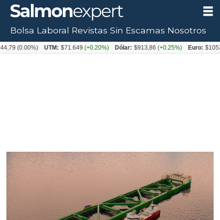
Bolsa Laboral
Revistas
Sin Escamas
Nosotros
0.00%)
UTM:
$71.649
(+0.20%)
Dólar:
$913,86
(+0.25%)
Euro:
$1053,08
(-0