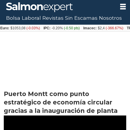
Bolsa Laboral
Revistas
Sin Escamas
Nosotros
053,08
(-0.03%)
IPC:
-0.20%
(-0.50 pts)
Imacec:
$2,4
(-366.67%)
TPM:
4.5
Puerto Montt como punto
estratégico de economía circular
gracias a la inauguración de planta