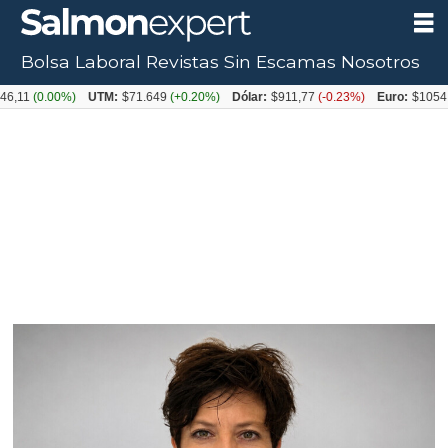
Bolsa Laboral
Revistas
Sin Escamas
Nosotros
Tag:
UTM:
$71.649
(+0.20%)
Dólar:
$911,77
(-0.23%)
Euro:
$1054,31
(+0.12%)
economía
circular