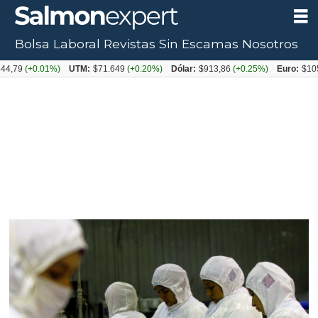
Bolsa Laboral
Revistas
Sin Escamas
Nosotros
(+0.01%)
UTM:
$71.649
(+0.20%)
Dólar:
$913,86
(+0.25%)
Euro:
$1053,08
(