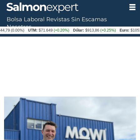
Bolsa Laboral
Revistas
Sin Escamas
Nosotros
.00%)
UTM:
$71.649
(+0.20%)
Dólar:
$913,86
(+0.25%)
Euro:
$1053,08
(-0