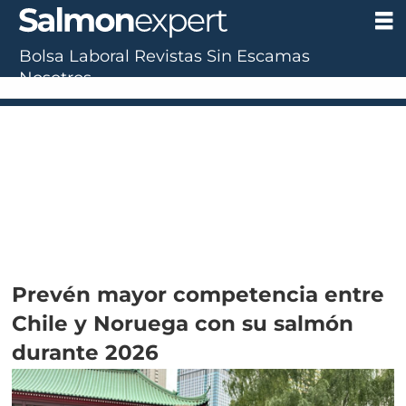
Bolsa Laboral
Revistas
Sin Escamas
Nosotros
UF:
$40.844,79
(0.00%)
UTM:
$71.649
(+0.20%)
Dólar:
$913,86
(+0.25%)
Eu
Prevén mayor competencia entre
Chile y Noruega con su salmón
durante 2026