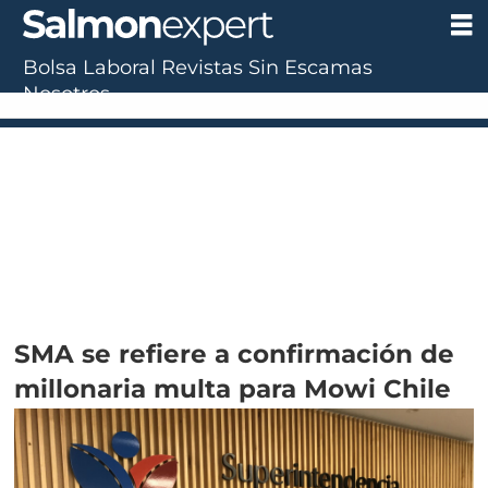
Bolsa Laboral
Revistas
Sin Escamas
Nosotros
0.844,79
(0.00%)
UTM:
$71.649
(+0.20%)
Dólar:
$913,86
(+0.25%)
Euro:
$1
SMA se refiere a confirmación de
millonaria multa para Mowi Chile